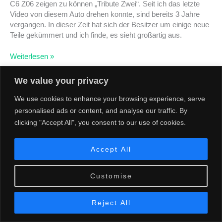
C6 Z06 zeigen zu können „Tribute Zwei“. Seit ich das letzte
|
Video von diesem Auto drehen konnte, sind bereits 3 Jahre
2021
vergangen. In dieser Zeit hat sich der Besitzer um einige neue
Teile gekümmert und ich finde, es sieht großartig aus.
Weiterlesen »
We value your privacy
We use cookies to enhance your browsing experience, serve
personalised ads or content, and analyse our traffic. By
clicking "Accept All", you consent to our use of cookies.
Copyright © 2026 THORK MEDIA |
Impressum
|
Datenschutzerklaerung
Accept All
Customise
Reject All