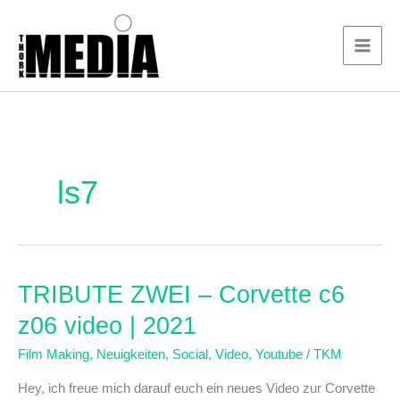
Zum
Inhalt
springen
ls7
TRIBUTE
TRIBUTE ZWEI – Corvette c6
ZWEI
z06 video | 2021
–
Corvette
Film Making
,
Neuigkeiten
,
Social
,
Video
,
Youtube
/
TKM
c6
z06
Hey, ich freue mich darauf euch ein neues Video zur Corvette
video